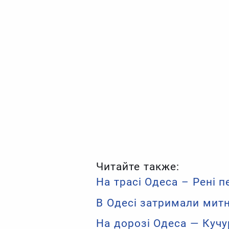
Читайте также:
На трасі Одеса – Рені 
В Одесі затримали митн
На дорозі Одеса — Кучу