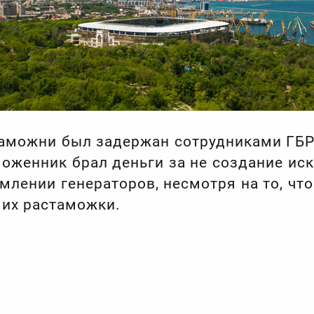
аможни был задержан сотрудниками ГБР
моженник брал деньги за не создание ис
лении генераторов, несмотря на то, что
 их растаможки.