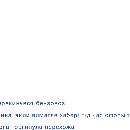
перекинувся бензовоз
ика, який вимагав хабарі під час оформл
рган загинула перехожа