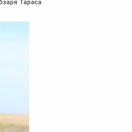
бзаря Тараса