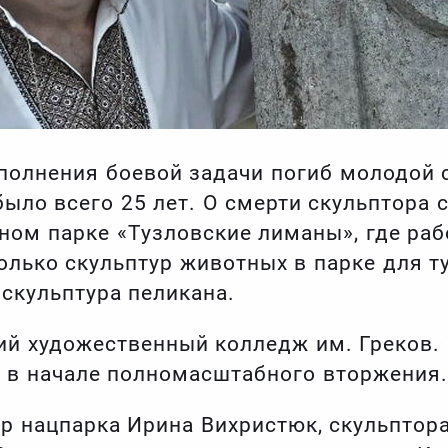
полнения боевой задачи погиб молодой 
было всего 25 лет. О смерти скульптора 
ом парке «Тузловские лиманы», где раб
олько скульптур животных в парке для т
 скульптура пеликана.
ий художественный колледж им. Греков.
м в начале полномасштабного вторжения
р нацпарка Ирина Вихристюк, скульптор