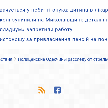
вачується у побитті онука: дитина в лікар
олі зупинили на Миколаївщині: деталі ін
лладиум» запретили работу
листоношу за привласнення пенсій на пон
ствия
Полицейские Одесчины расследуют стрельб