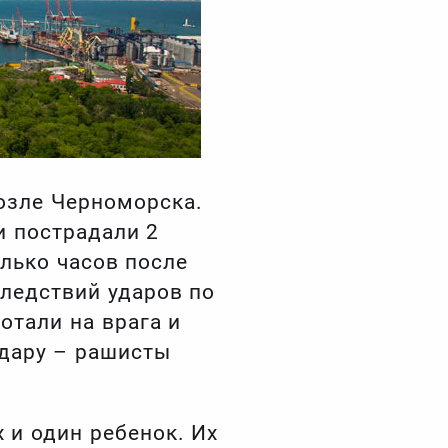
озле Черноморска.
и пострадали 2
лько часов после
следствий ударов по
отали на врага и
удару – рашисты
 и один ребенок. Их