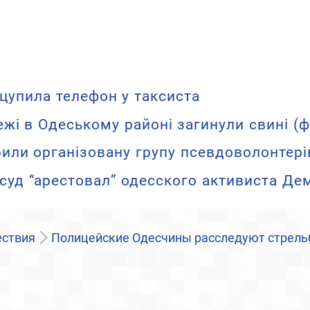
цупила телефон у таксиста
ежі в Одеському районі загинули свині (ф
рили організовану групу псевдоволонтері
суд “арестовал” одесского активиста Де
ствия
Полицейские Одесчины расследуют стрельб