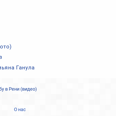
ото)
в
мьяна Ганула
у в Рени (видео)
О нас