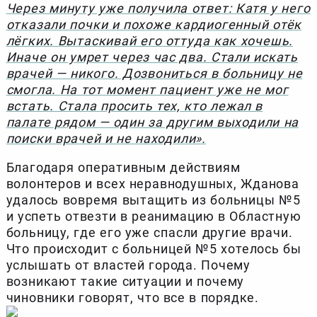
Через минуту уже получила ответ: Катя у него
отказали почки и похоже кардиогенный отёк
лёгких. Вытаскивай его оттуда как хочешь.
Иначе он умрет через час два. Стали искать
врачей — никого. Дозвониться в больницу не
смогла. На тот момент пациент уже не мог
встать. Стала просить тех, кто лежал в
палате рядом — один за другим выходили на
поиски врачей и не находили».
Благодаря оперативным действиям
волонтеров и всех неравнодушных, Жданова
удалось вовремя вытащить из больницы №5
и успеть отвезти в реанимацию в Областную
больницу, где его уже спасли другие врачи.
Что происходит с больницей №5 хотелось бы
услышать от властей города. Почему
возникают такие ситуации и почему
чиновники говорят, что все в порядке.