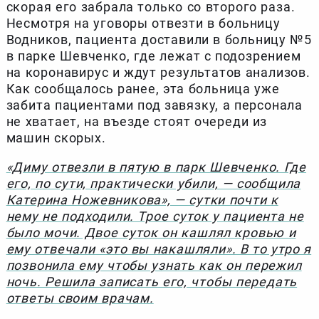
скорая его забрала только со второго раза.
Несмотря на уговоры отвезти в больницу
Водников, пациента доставили в больницу №5
в парке Шевченко, где лежат с подозрением
на коронавирус и ждут результатов анализов.
Как сообщалось ранее, эта больница уже
забита пациентами под завязку, а персонала
не хватает, на въезде стоят очереди из
машин скорых.
«Диму отвезли в пятую в парк Шевченко. Где
его, по сути, практически убили, — сообщила
Катерина Ножевникова», — сутки почти к
нему не подходили. Трое суток у пациента не
было мочи. Двое суток он кашлял кровью и
ему отвечали «это вы накашляли». В то утро я
позвонила ему чтобы узнать как он пережил
ночь. Решила записать его, чтобы передать
ответы своим врачам.