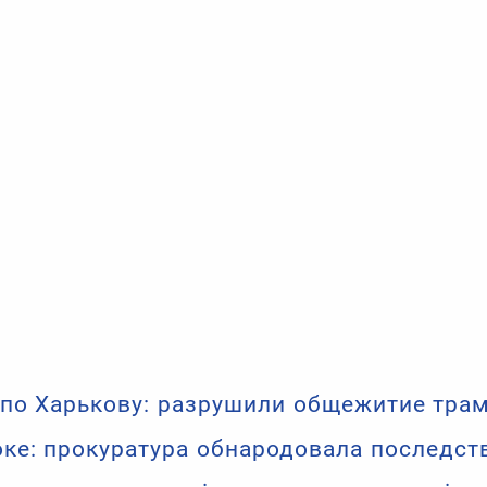
по Харькову: разрушили общежитие тра
оке: прокуратура обнародовала последст