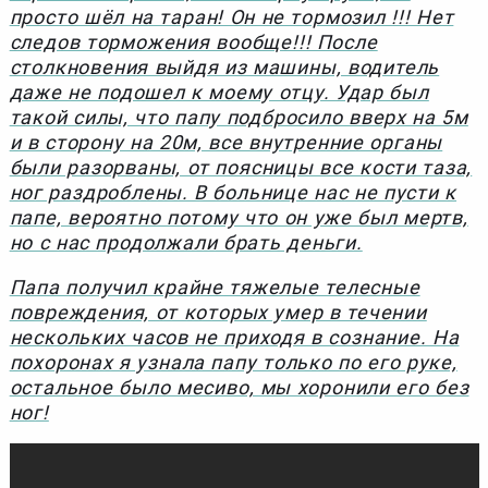
просто шёл на таран! Он не тормозил !!! Нет
следов торможения вообще!!! После
столкновения выйдя из машины, водитель
даже не подошел к моему отцу. Удар был
такой силы, что папу подбросило вверх на 5м
и в сторону на 20м, все внутренние органы
были разорваны, от поясницы все кости таза,
ног раздроблены. В больнице нас не пусти к
папе, вероятно потому что он уже был мертв,
но с нас продолжали брать деньги.
Папа получил крайне тяжелые телесные
повреждения, от которых умер в течении
нескольких часов не приходя в сознание. На
похоронах я узнала папу только по его руке,
остальное было месиво, мы хоронили его без
ног!