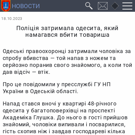
18.10.2023
Поліція затримала одесита, який
намагався вбити товариша
Одеські правоохоронці затримали чоловіка за
спробу вбивства — той напав з ножем та
серйозно поранив свого знайомого, а коли той
дав відсіч — втік.
Про це повідомили у пресслужбі ГУ НП
України в Одеській області.
Напад стався вночі у квартирі 48-річного
одесита у багатоповерхівці на проспекті
Академіка Глушка. До нього в гості прийшов
знайомий, чоловіки випивали і посварилися,
гість схопив ніж і завдав господареві кілька