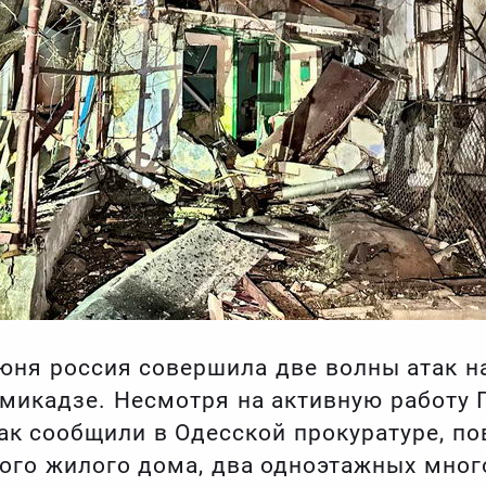
 июня россия совершила две волны атак 
икадзе. Несмотря на активную работу П
Как сообщили в Одесской прокуратуре, п
ного жилого дома, два одноэтажных мно