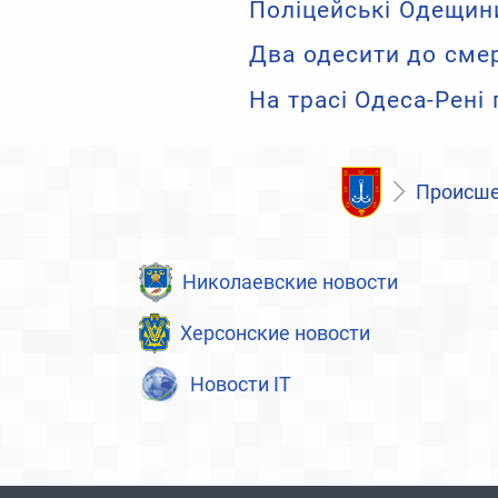
Поліцейські Одещини
Два одесити до смер
На трасі Одеса-Рені
Происше
Николаевские новости
Херсонские новости
Новости IT