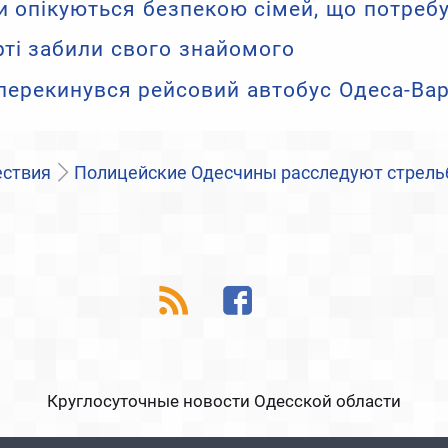
 опікуються безпекою сімей, що потреб
ті забили свого знайомого
 перекинувся рейсовий автобус Одеса-Вар
ствия
Полицейские Одесчины расследуют стрельб
Круглосуточные новости Одесской области