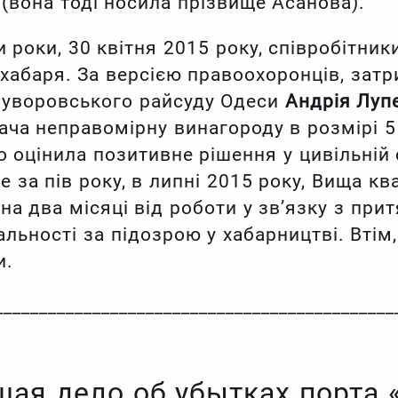
(вона тоді носила прізвище Асанова).
 роки, 30 квітня 2015 року, співробітник
хабаря. За версією правоохоронців, зат
Суворовського райсуду Одеси
Андрія Луп
ача неправомірну винагороду в розмірі 5 
о оцінила позитивне рішення у цивільній 
за пів року, в липні 2015 року, Вища ква
 на два місяці від роботи у зв’язку з пр
льності за підозрою у хабарництві. Втім,
и.
_____________________________________________
шая дело об убытках порта