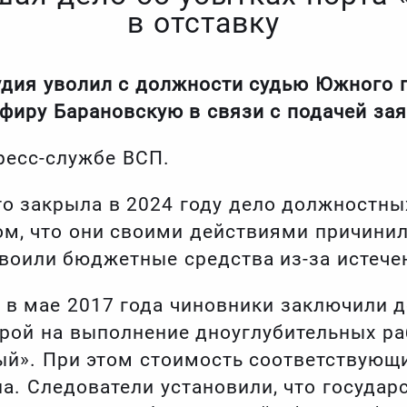
в отставку
дия уволил с должности судью Южного г
фиру Барановскую в связи с подачей зая
ресс-службе ВСП.
что закрыла в 2024 году дело должностн
ом, что они своими действиями причинил
воили бюджетные средства из-за истече
 в мае 2017 года чиновники заключили д
рой на выполнение дноуглубительных ра
й». При этом стоимость соответствующ
а. Следователи установили, что государ