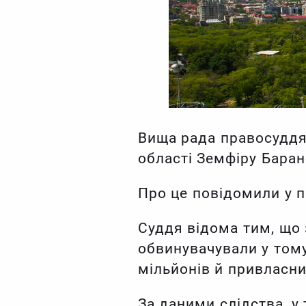
Вища рада правосуддя 
області Земфіру Баран
Про це повідомили у 
Суддя відома тим, що 
обвинувачували у тому
мільйонів й привласни
За даними слідства, у