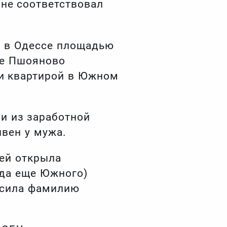
 не соответствовал
ой в Одессе площадью
ле Пшояново
и квартирой в Южном
и из заработной
ивен у мужа.
ей открыла
гда еще Южного)
осила фамилию