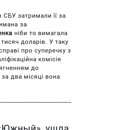
и СБУ затримали її за
римана за
енка
ніби то вимагала
тисяч доларів. У таку
справі про суперечку з
ліфікаційна комісія
итягненням до
 за два місяці вона
_________________________
 «Южный», ушла