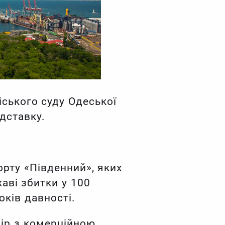
ського суду Одеської
дставку.
орту «Південний», яких
аві збитки у 100
ків давності.
вір з комерційною