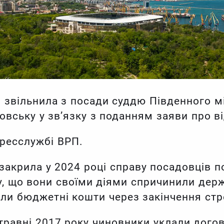
звільнила з посади суддю Південного мі
овську у зв’язку з поданням заяви про ві
пресслужбі ВРП.
закрила у 2024 році справу посадовців п
, що вони своїми діями спричинили держ
ли бюджетні кошти через закінчення стро
 травні 2017 року чиновники уклали дого