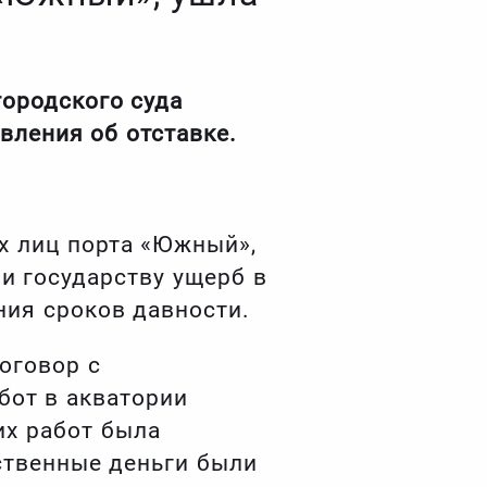
ородского суда
вления об отставке.
ых лиц порта «Южный»,
и государству ущерб в
ния сроков давности.
оговор с
бот в акватории
их работ была
ственные деньги были