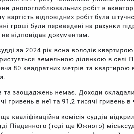
ння днопоглиблювальних робіт в акваторі
у вартість відповідних робіт була штучн
ні гроші були переведені на рахунки під
 не відповідав документам.
судді за 2024 рік вона володіє квартирою
ористується земельною ділянкою в селі 
яча 80 квадратних метрів та квартирою
а.
ів та заощаджень немає. Доходи складали
чі гривень в неї та 91,2 тисячі гривень в 
ища кваліфікаційна комісія суддів відкри
і Південного (тоді ще Южного) міськсуд