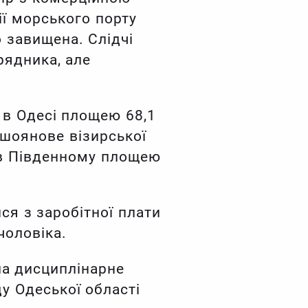
ї морського порту
о завищена. Слідчі
рядника, але
 в Одесі площею 68,1
Пшоянове візирської
 в Південному площею
ся з заробітної плати
чоловіка.
ла дисциплінарне
у Одеської області