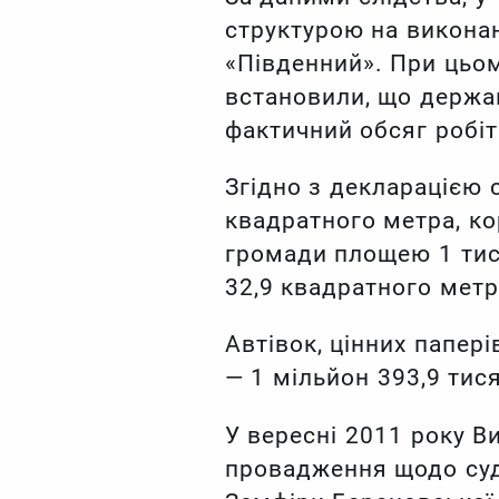
структурою на викона
«Південний». При цьом
встановили, що держав
фактичний обсяг робіт
Згідно з декларацією 
квадратного метра, к
громади площею 1 тис
32,9 квадратного метр
Автівок, цінних папер
— 1 мільйон 393,9 тися
У вересні 2011 року В
провадження щодо судд