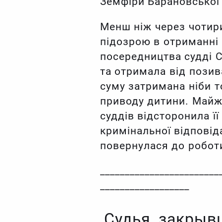
Земфіри Барановської 
Менш ніж через чотири
підозрою в отриманні 
посередництва судді 
та отримала від позив
суму затримана ніби т
приводу дитини. Майже 
суддів відсторонила її
кримінальної відповіда
повернулася до робот
________________________
__________________
Судья, закрыв