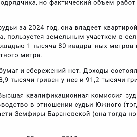
подрядчика, но фактический объем работ
судьи за 2024 год, она владеет квартир
ра, пользуется земельным участком в се
ощадью 1 тысяча 80 квадратных метров 
тного метра.
бумаг и сбережений нет. Доходы состоял
,9 тысячи гривен у нее и 91,2 тысячи гр
 Высшая квалификационная комиссия суд
водство в отношении судьи Южного (то
асти Земфиры Барановской (она тогда н