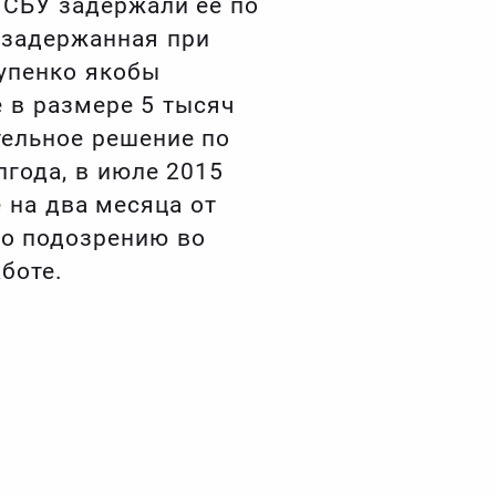
и СБУ задержали ее по
 задержанная при
упенко якобы
 в размере 5 тысяч
тельное решение по
лгода, в июле 2015
 на два месяца от
по подозрению во
боте.