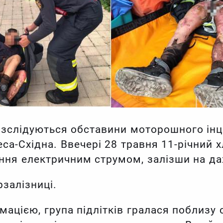
озслідуються обставини моторошного інц
деса-Східна. Ввечері 28 травня 11-річний
ння електричним струмом, залізши на да
рзалізниці.
ацією, група підлітків гралася поблизу с