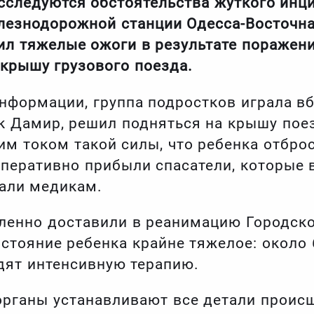
сследуются обстоятельства жуткого инци
езнодорожной станции Одесса-Восточная
ил тяжелые ожоги в результате поражен
 крышу грузового поезда.
нформации, группа подростков играла вб
к Дамир, решил подняться на крышу поез
им током такой силы, что ребенка отбро
перативно прибыли спасатели, которые
дали медикам.
енно доставили в реанимацию Городско
стояние ребенка крайне тяжелое: около
дят интенсивную терапию.
рганы устанавливают все детали проис