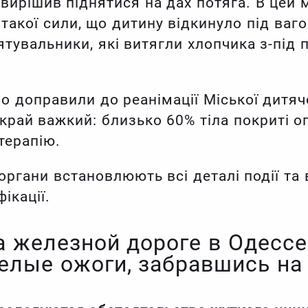
 вирішив піднятися на дах потяга. В цей
акої сили, що дитину відкинуло під вагон
тувальники, які витягли хлопчика з-під 
 доправили до реанімації Міської дитячо
край важкий: близько 60% тіла покриті оп
терапію.
органи встановлюють всі деталі події та
ікації.
а железной дороге в Одессе
елые ожоги, забравшись на 