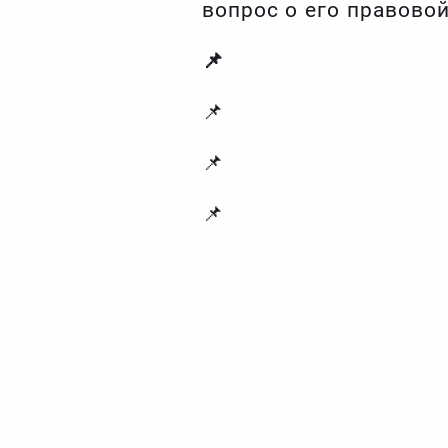
вопрос о его правово
📌
📌
📌
📌