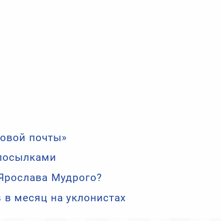
Новой почты»
 посылками
 Ярослава Мудрого?
 в месяц на уклонистах