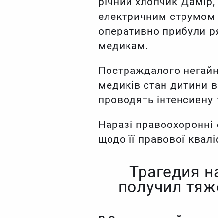
річний хлопчик Дамір,
електричним струмом т
оперативно прибули ря
медикам.
Постраждалого негайно
медиків стан дитини в
проводять інтенсивну 
Наразі правоохоронні 
щодо її правової кваліф
Трагедия н
получил тяж