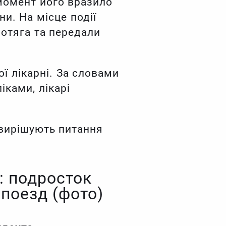
 момент його вразило
и. На місце події
потяга та передали
ї лікарні. За словами
іками, лікарі
 вирішують питання
: подросток
поезд (фото)