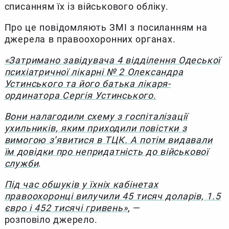
списанням їх із військового обліку.
Про це повідомляють ЗМІ з посиланням на
джерела в правоохоронних органах.
«Затримано завідувача 4 відділення Одеської
психіатричної лікарні № 2 Олександра
Устинського та його батька лікаря-
ординатора Сергія Устинського.
Вони налагодили схему з госпіталізації
ухильників, яким приходили повістки з
вимогою з’явитися в ТЦК. А потім видавали
їм довідки про непридатність до військової
служби
.
Під час обшуків у їхніх кабінетах
правоохоронці вилучили 45 тисяч доларів, 1.5
євро і 452 тисячі гривень»
, —
розповіло джерело.