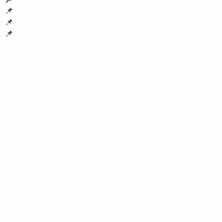
📌
📌
📌