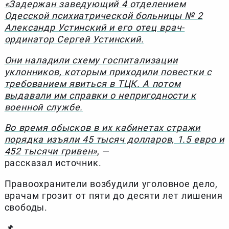
«Задержан заведующий 4 отделением
Одесской психиатрической больницы № 2
Александр Устинский и его отец врач-
ординатор Сергей Устинский.
Они наладили схему госпитализации
уклонников, которым приходили повестки с
требованием явиться в ТЦК. А потом
выдавали им справки о непригодности к
военной службе.
Во время обысков в их кабинетах стражи
порядка изъяли 45 тысяч долларов, 1.5 евро и
452 тысячи гривен»
, —
рассказал источник.
Правоохранители возбудили уголовное дело,
врачам грозит от пяти до десяти лет лишения
свободы.
📌