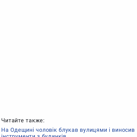
Читайте также:
На Одещині чоловік блукав вулицями і виносив
інструменти з будинків