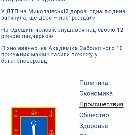
У ДТП на Миколаївській дорозі одна людина
загинула, ще двоє – постраждали
На Одещині чоловік знущався над своєю 12-
річною падчеркою
Пізно ввечері на Академіка Заболотного 10
пожежних машин гасили пожежу у
багатоповерхівці
Политика
Экономика
Происшествия
Общество
Здоровье