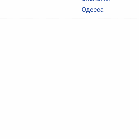
Одесса
Происшествия
Полицейские Одесчины расследуют стрельбу в Рени
(видео)
Николаевские новости
Херсонские новости
Новости IT
О нас
Политика конфиденциальности
Контакты:
mail@odessa-news.stream