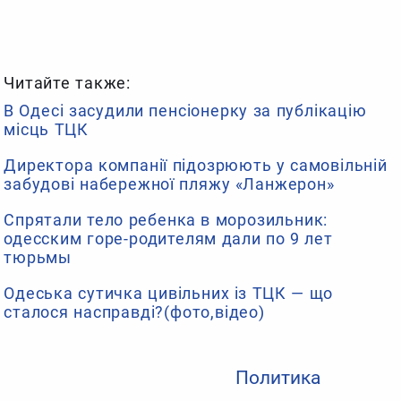
Читайте также:
В Одесі засудили пенсіонерку за публікацію
місць ТЦК
Директора компанії підозрюють у самовільній
забудові набережної пляжу «Ланжерон»
Спрятали тело ребенка в морозильник:
одесским горе-родителям дали по 9 лет
тюрьмы
Одеська сутичка цивільних із ТЦК — що
сталося насправді?(фото,відео)
Политика