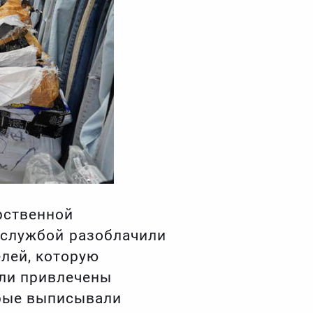
рственной
 службой разоблачили
лей, которую
ыли привлечены
орые выписывали