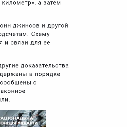
 километр», а затем
тонн джинсов и другой
одсчетам. Схему
 и связи для ее
другие доказательства
адержаны в порядке
 сообщены о
законное
ыли.