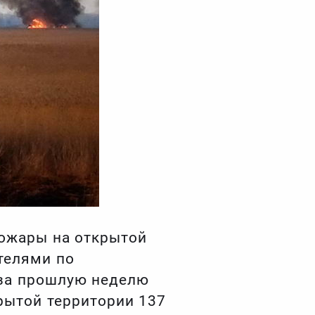
ожары на открытой
телями по
 за прошлую неделю
рытой территории 137