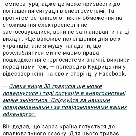
температура, адже це може призвести до
погіршення ситуації в енергосистемі. Та
протягом останнього тижня обмеження на
споживання електроенергії не
застосовувалися, вони не заплановані й на ці
вихідні. «Це важливе полегшення для всіх
українців, але я мушу нагадати, що
розслаблятися ми не маємо права:
пошкодження енергосистеми значні, виклики
перед нами теж, — попередив Кудрицький у
відеозверненні на своїй сторінці у Facebook.
—
Спека вище 30 градусів ще може
повернутися і тоді ситуація в енергосистемі
може змінитися. Слідкуйте за нашими
повідомленнями і за повідомленнями ваших
обленерго».
Він додав, що зараз країна готується до
опалювального сезону. Для цього триває