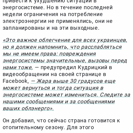
привести к ухудшению ситуации в
энергосистеме. Но в течение последней
недели ограничения на потребление
электроэнергии не применялись, они не
запланированы и на эти выходные.
«Это важное облегчение для всех украинцев,
но я должен напомнить, что расслабляться
мы не имеем права: повреждения
энергосистемы значительные, вызовы перед
нами тоже,
— предупредил Кудрицкий в
видеообращении на своей странице в
Facebook,
— Жара выше 30 градусов еще
может вернуться и тогда ситуация в
энергосистеме может измениться. Следите за
нашими сообщениями и за сообщениями
ваших облэнерго».
Он добавил, что сейчас страна готовится к
отопительному сезону. Для этого