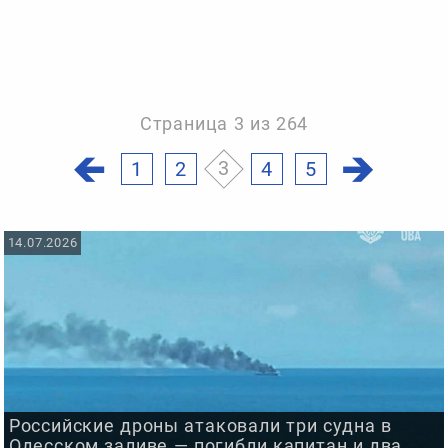
Страница 3 из 264
1
2
3
4
5
14.07.2026
Российские дроны атаковали три судна в
Одесском заливе — погибли капитан и два