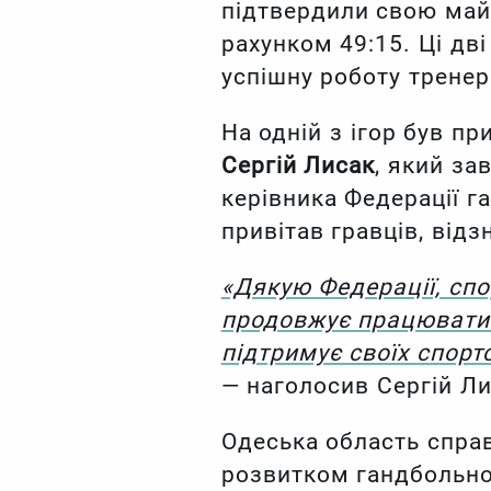
підтвердили свою май
рахунком 49:15. Ці дв
успішну роботу тренер
На одній з ігор був пр
Сергій Лисак
, який за
керівника Федерації г
привітав гравців, відз
«Дякую Федерації, спо
продовжує працювати 
підтримує своїх спорт
— наголосив Сергій Ли
Одеська область справ
розвитком гандбольно