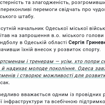
стерність та злагодженість, розгромивши
і переконливі перемоги свідчать про чуд
ського штабу.
исутній начальник Одеської міської військ
вітав на запрошення в.о. міського голов
андболу в Одеській області
Сергія Гринев
начивши їхній внесок у розвиток спорту.
ртсменам і тренерам — усім, хто попри 
й надихає молоде покоління. Одеса завж
сменів і створює можливості для розвитк
сак.
едливо вважається одним із провідних ре
ї інфраструктури та всебічною підтримко