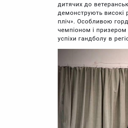
дитячих до ветерансь
демонструють високі р
пліч». Особливою горд
чемпіоном і призером 
успіхи гандболу в регіо