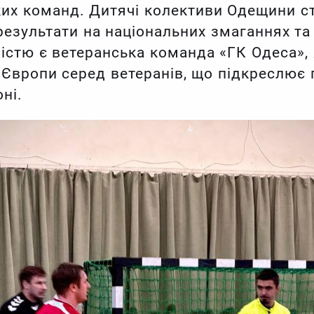
ких команд. Дитячі колективи Одещини с
езультати на національних змаганнях та в
істю є ветеранська команда «ГК Одеса»,
Європи серед ветеранів, що підкреслює г
ні.