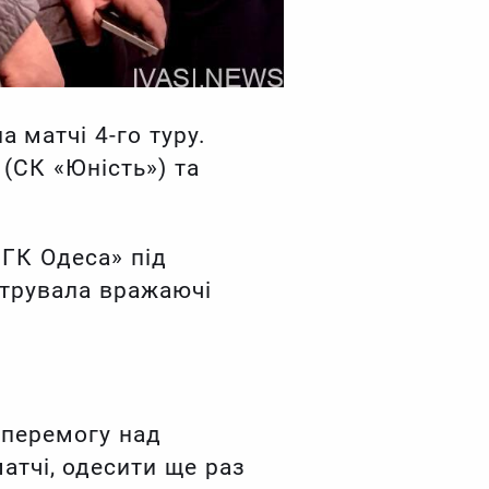
 матчі 4-го туру.
(СК «Юність») та
«ГК Одеса» під
струвала вражаючі
 перемогу над
атчі, одесити ще раз