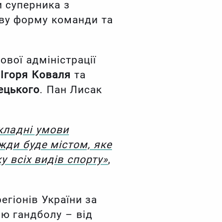
 суперника з
ову форму команди та
ової адміністрації
и
Ігоря Коваля
та
ецького
. Пан Лисак
складні умови
ди буде містом, яке
у всіх видів спорту»
,
гіонів України за
ю гандболу – від