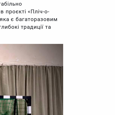
табільно
 проєкті «Пліч-о-
 яка є багаторазовим
либокі традиції та