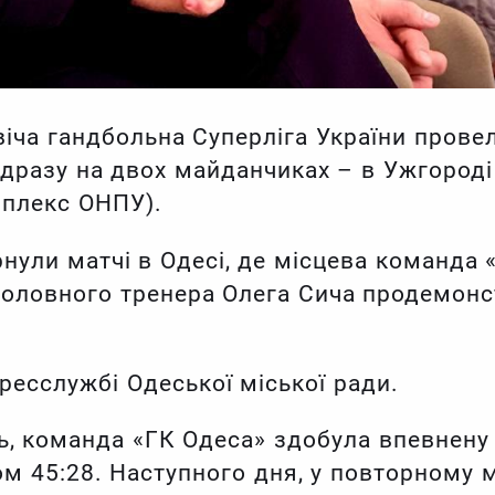
іча гандбольна Суперліга України провела
разу на двох майданчиках – в Ужгороді 
мплекс ОНПУ).
нули матчі в Одесі, де місцева команда 
головного тренера Олега Сича продемон
ресслужбі Одеської міської ради.
ь, команда «ГК Одеса» здобула впевнену
м 45:28. Наступного дня, у повторному м