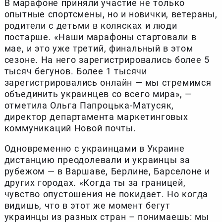
В марафоне приняли участие не только
опытные спортсмены, но и новички, ветераны,
родители с детьми в колясках и люди
постарше. «Наши марафоны стартовали в
мае, и это уже третий, финальный в этом
сезоне. На него зарегистрировались более 5
тысяч бегунов. Более 1 тысячи
зарегистрировались онлайн — мы стремимся
объединить украинцев со всего мира», —
отметила Ольга Папроцька-Матусяк,
директор департамента маркетинговых
коммуникаций Новой почты.
Одновременно с украинцами в Украине
дистанцию ​​преодолевали и украинцы за
рубежом — в Варшаве, Берлине, Барселоне и
других городах. «Когда ты за границей,
чувство опустошения не покидает. Но когда
видишь, что в этот же момент бегут
украинцы из разных стран – понимаешь: мы