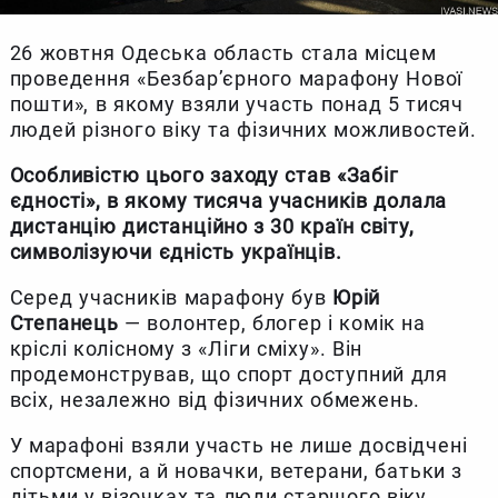
26 жовтня Одеська область стала місцем
проведення «Безбар’єрного марафону Нової
пошти», в якому взяли участь понад 5 тисяч
людей різного віку та фізичних можливостей.
Особливістю цього заходу став «Забіг
єдності», в якому тисяча учасників долала
дистанцію дистанційно з 30 країн світу,
символізуючи єдність українців.
Серед учасників марафону був
Юрій
Степанець
— волонтер, блогер і комік на
кріслі колісному з «Ліги сміху». Він
продемонстрував, що спорт доступний для
всіх, незалежно від фізичних обмежень.
У марафоні взяли участь не лише досвідчені
спортсмени, а й новачки, ветерани, батьки з
дітьми у візочках та люди старшого віку.