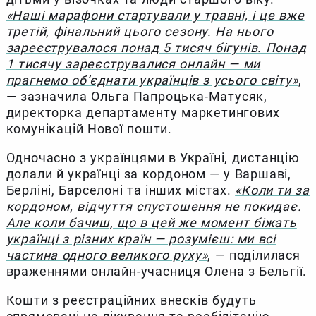
«Наші марафони стартували у травні, і це вже
третій, фінальний цього сезону. На нього
зареєструвалося понад 5 тисяч бігунів. Понад
1 тисячу зареєструвалися онлайн — ми
прагнемо об’єднати українців з усього світу»
,
— зазначила Ольга Папроцька-Матусяк,
директорка департаменту маркетингових
комунікацій Нової пошти.
Одночасно з українцями в Україні, дистанцію
долали й українці за кордоном — у Варшаві,
Берліні, Барселоні та інших містах.
«Коли ти за
кордоном, відчуття спустошення не покидає.
Але коли бачиш, що в цей же момент біжать
українці з різних країн — розумієш: ми всі
частина одного великого руху»
, — поділилася
враженнями онлайн-учасниця Олена з Бельгії.
Кошти з реєстраційних внесків будуть