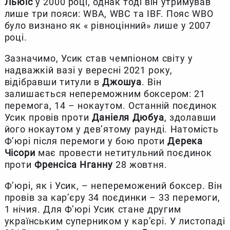
Льюїс
у 2000 році, однак тоді він утримував
лише три пояси: WBA, WBC та IBF. Пояс WBO
було визнано як « рівноцінний» лише у 2007
році.
Зазначимо, Усик став чемпіоном світу у
надважкій вазі у вересні 2021 року,
відібравши титули в
Джошуа
. Він
залишається непереможним боксером: 21
перемога, 14 – нокаутом. Останній поєдинок
Усик провів проти
Даніеля Дюбуа
, здолавши
його нокаутом у дев’ятому раунді. Натомість
Ф’юрі після перемоги у бою проти
Дерека
Чісори
має провести нетитульний поєдинок
проти
Френсіса Нганну
28 жовтня.
Ф’юрі, як і Усик, – непереможений боксер. Він
провів за кар’єру 34 поєдинки – 33 перемоги,
1 нічия. Для Ф’юрі Усик стане другим
українським суперником у кар’єрі. У листопаді