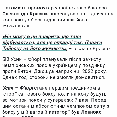
Натомість промоутер українського боксера
Олександр Красюк
відреагував на підписання
контракту Ф’юрі, відзначивши його
«мужність»
.
«Не можу в це повірити, що таке
відбувається, але це справді так. Повага
Тайсону за його мужність»,
– сказав Красюк.
Бій Усик – Ф’юрі планували після захисту
чемпіонських поясів українцем у поєдинку
проти Ентоні Джошуа наприкінці 2022 року.
Однак тоді сторони не змогли домовитися.
Усик – Ф’юрі
стане першим поєдинком в
історії світового боксу, коли на кону будуть
всі чотири пояси у суперважкій вазі. Перед
цим останнім абсолютним чемпіоном світу з
боксу у цій ваговій категорії був
Леннокс