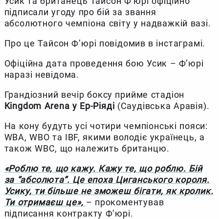
Усик та британець Тайсон Ф’юрі офіційно
підписали угоду про бій за звання
абсолютного чемпіона світу у надважкій вазі.
Про це Тайсон Ф’юрі повідомив в інстаграмі.
Офіційна дата проведення бою Усик – Ф’юрі
наразі невідома.
Грандіозний вечір боксу прийме стадіон
Kingdom Arena у Ер-Ріяді
(Саудівська Аравія).
На кону будуть усі чотири чемпіонські пояси:
WBA, WBO та IBF, якими володіє українець, а
також WBC, що належить британцю.
«Роблю те, що кажу. Кажу те, що роблю. Бій
за “абсолюта”. Це епоха Циганського короля.
Усику, ти більше не зможеш бігати, як кролик.
Ти отримаєш це»,
– прокоментував
підписання контракту Ф’юрі.