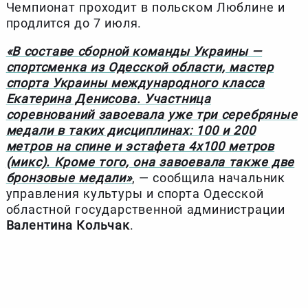
Чемпионат проходит в польском Люблине и
продлится до 7 июля.
«В составе сборной команды Украины —
спортсменка из Одесской области, мастер
спорта Украины международного класса
Екатерина Денисова. Участница
соревнований завоевала уже три серебряные
медали в таких дисциплинах: 100 и 200
метров на спине и эстафета 4х100 метров
(микс). Кроме того, она завоевала также две
бронзовые медали»
, — сообщила начальник
управления культуры и спорта Одесской
областной государственной администрации
Валентина Кольчак
.