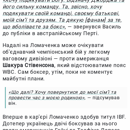
його сильну команду. Та, звісно, хочу
подякувати своїй команді, своєму батькові,
моїй сім’ї та друзям. Та дякую [фанам] за те,
що вболіваєте за бокс»
, — звернувся Василь
до публіки в австралійському Перті.
Надалі на Ломаченка може очікувати
об’єднавчий чемпіонський бій у легкому
ваговому дивізіоні — проти американця
Шакура Стівенсона
, який відстоюватиме пояс
WBC. Сам боксер, утім, поки не коментує
майбутні плани.
«Що далі? Хочу повернутися до моєї сім’ї та
провести час з моєю родиною»
, — підсумував
він.
Вперше в кар’єрі Ломаченко здобув титул IBF.
Дотепер українець двічі боксував за нього