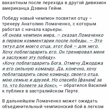
вакантным после перехода в другой дивизион
американца Дэвина Гейни.
Победу новый чемпион посвятил отцу –
тренеру Анатолию Ломаченко, с которым
работал с начала карьеры.
«Я снова чемпион мира, — сказал Ломаченко
в первом комментарии после победы. — Это
титул для моего отца, этот бой — для него.
Хочу поблагодарить его. Он тренировал меня
и заслужил эту победу»
.
«Хочу поблагодарить Бога. Отмечу Джорджа
и его сильную команду. Да, конечно, хочу
поблагодарить свою команду, своего отца,
мою семью и друзей. Но спасибо [фанам] за
то, что болеете за бокс»
, — обратился Василий
к публике в австралийском Перте.
В дальнейшем Ломаченко может ожидать
объединительный чемпионский бой в легком