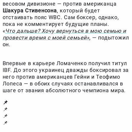
весовом дивизионе — против американца
Шакура Стивенсона
, который будет
отстаивать пояс WBC. Сам боксер, однако,
пока не комментирует будущие планы.
«
Что дальше? Хочу вернуться в мою семью и
провести время с моей семьей»
, — подытожил
он.
Впервые в карьере Ломаченко получил титул
IBF. До этого украинец дважды боксировал за
него против американцев Гейни и Теофимо
Лопеса — в обоих случаях останавливался в
шаге от звания абсолютного чемпиона мира.
📌
📌
📌
📌