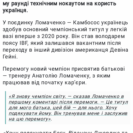
му раунді технічним нокаутом на користь
українця.
У поєдинку Ломаченко — Камбосос українець
здобув основний чемпіонський титул у легкій
вазі вперше з 2020 року. Він став володарем
поясу IBF, який залишався вакантним після
переходу в інший дивізіон американця Девіна
Гейні.
Перемогу новий чемпіон присвятив батькові
— тренеру Анатолію Ломаченку, з яким
працював від початку кар’єри.
«Я знову чемпіон світу, — сказав Ломаченко в
першому коментарі після перемоги. — Це титул
для мого батька, цей бій — для нього. Хочу
подякувати йому. Він тренував мене і заслужив
на цю перемогу»
.
«Хочу подякувати Богу. Відзначу Джорджа та