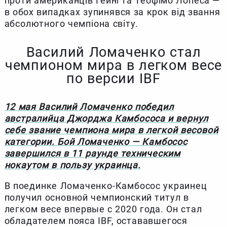
проти американців Гейні та Теофімо Лопеса —
в обох випадках зупинявся за крок від звання
абсолютного чемпіона світу.
Василий Ломаченко стал
чемпионом мира в легком весе
по версии IBF
12 мая Василий Ломаченко победил
австралийца Джорджа Камбососа и вернул
себе звание чемпиона мира в легкой весовой
категории. Бой Ломаченко — Камбосос
завершился в 11 раунде техническим
нокаутом в пользу украинца.
В поединке Ломаченко-Камбосос украинец
получил основной чемпионский титул в
легком весе впервые с 2020 года. Он стал
обладателем пояса IBF, остававшегося