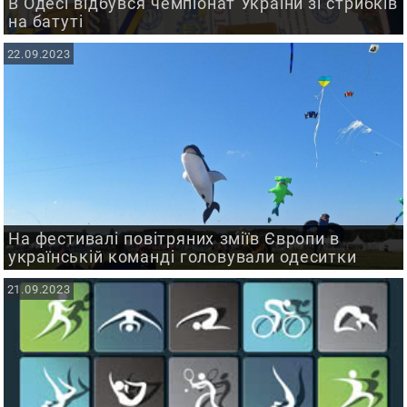
В Одесі відбувся чемпіонат України зі стрибків
на батуті
22.09.2023
На фестивалі повітряних зміїв Європи в
українській команді головували одеситки
21.09.2023