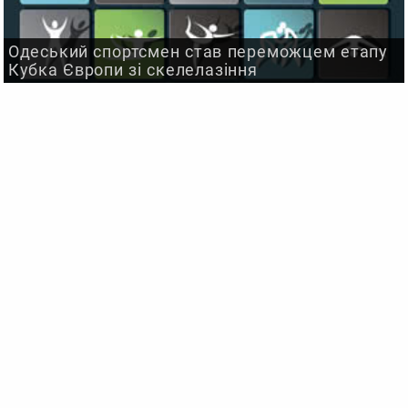
Одеський спортсмен став переможцем етапу
Кубка Європи зі скелелазіння