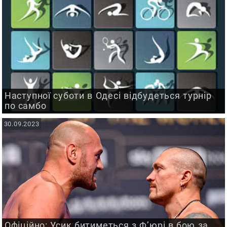
Наступної суботи в Одесі відбудеться турнір
по самбо
30.09.2023
Офіційно: Усик битиметься з Ф’юрі в бою за