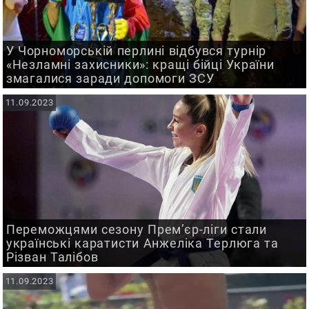
У Чорноморській перлині відбувся турнір
«Незламні захисники»: кращі бійці України
змагалися заради допомоги ЗСУ
11.09.2023
Переможцями сезону Прем’єр-ліги стали
українські каратисти Анжеліка Терлюга та
Різван Талібов
11.09.2023