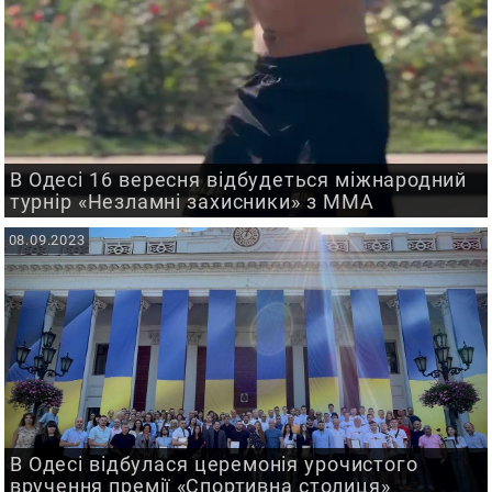
В Одесі 16 вересня відбудеться міжнародний
турнір «Незламні захисники» з ММА
08.09.2023
В Одесі відбулася церемонія урочистого
вручення премії «Спортивна столиця»