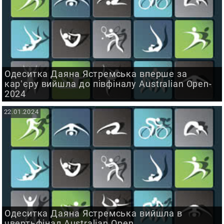
Одеситка Даяна Ястремська вперше за
карʼєру вийшла до півфіналу Australian Open-
2024
22.01.2024
Одеситка Даяна Ястремська вийшла в
чвертьфінал Australian Open