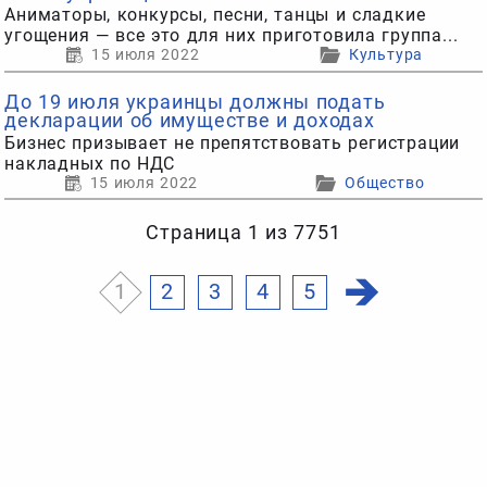
Аниматоры, конкурсы, песни, танцы и сладкие
угощения — все это для них приготовила группа...
15 июля 2022
Культура
До 19 июля украинцы должны подать
декларации об имуществе и доходах
Бизнес призывает не препятствовать регистрации
накладных по НДС
15 июля 2022
Общество
Страница 1 из 7751
1
2
3
4
5