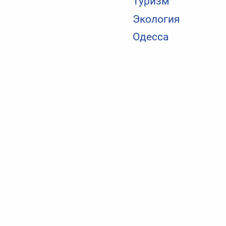
Туризм
Экология
Одесса
Архив