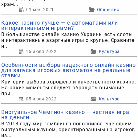
храм...
01 мая 2021
Общество
Какое казино лучше — с автоматами или
интерактивными играми?
В большинстве онлайн казино Украины есть слоты
и интерактивные азартные игры с крупье. Сравните
и...
16 июля 2022
Культура
Особенности выбора надежного онлайн казино
для запуска игровых автоматов на реальные
ставки
Критерии выбора хорошего и качественного казино.
На какие моменты следует обращать внимание
при...
05 июля 2022
Культура
Виртуальное Чемпион казино – честная игра
на деньги
В 2018 году мир гэмблинга пополнился еще одним
виртуальным клубом, ориентированным на игроков
из...