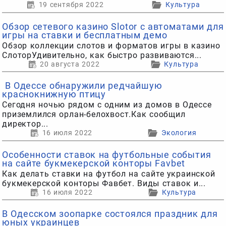
19 сентября 2022
Культура
Обзор сетевого казино Slotor с автоматами для
игры на ставки и бесплатным демо
Обзор коллекции слотов и форматов игры в казино
СлоторУдивительно, как быстро развиваются...
20 августа 2022
Культура
В Одессе обнаружили редчайшую
краснокнижную птицу
Сегодня ночью рядом с одним из домов в Одессе
приземлился орлан-белохвост.Как сообщил
директор...
16 июля 2022
Экология
Особенности ставок на футбольные события
на сайте букмекерской конторы Favbet
Как делать ставки на футбол на сайте украинской
букмекерской конторы Фавбет. Виды ставок и...
16 июля 2022
Культура
В Одесском зоопарке состоялся праздник для
юных украинцев