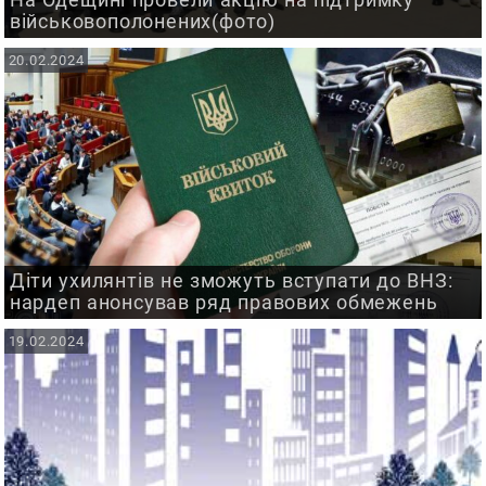
військовополонених(фото)
20.02.2024
Діти ухилянтів не зможуть вступати до ВНЗ:
нардеп анонсував ряд правових обмежень
19.02.2024