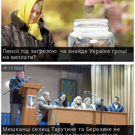
Пенсії під загрозою: чи знайде Україна гроші
на виплати?
18.12.2023
Мешканці селищ Тарутине та Березине не