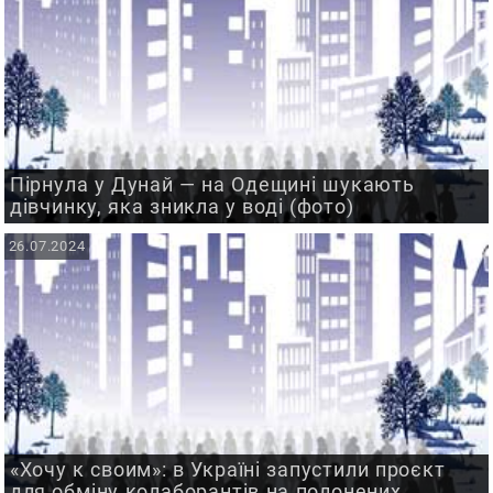
Пірнула у Дунай — на Одещині шукають
дівчинку, яка зникла у воді (фото)
26.07.2024
«Хочу к своим»: в Україні запустили проєкт
для обміну колаборантів на полонених